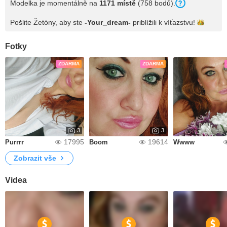
Modelka je momentálně na
1171 místě
(758 bodů).
Pošlite Žetóny, aby ste
-Your_dream-
priblížili k
víťazstvu!
Fotky
ZDARMA
ZDARMA
3
3
17995
19614
Purrrr
Boom
Wwww
Zobrazit vše
Videa