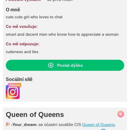
O mně
cute cute girl who loves to chat
Co mě vzrušuje:
smart and decent men who know how to appreciate a woman
Co mě odpuzuje:
rudeness and lies
Poslat dýško
Sociální sítě
Zdarma
Queen of Queens
-Your_dream-
se účastní soutěže CIS
Queen of Queens
.