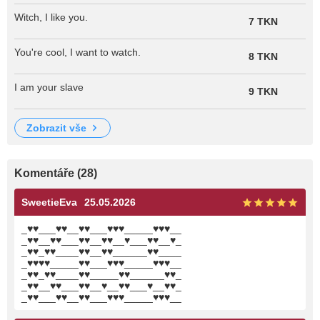
Witch, I like you.
7 TKN
You're cool, I want to watch.
8 TKN
I am your slave
9 TKN
zobrazit vše
Komentáře (28)
SweetieEva
25.05.2026
_♥♥___♥♥__♥♥___♥♥♥_____♥♥♥__
_♥♥__♥♥___♥♥__♥♥__♥___♥♥__♥_
_♥♥_♥♥____♥♥__♥♥______♥♥____
_♥♥♥♥_____♥♥___♥♥♥_____♥♥♥__
_♥♥_♥♥____♥♥_____♥♥______♥♥_
_♥♥__♥♥___♥♥__♥__♥♥___♥__♥♥_
_♥♥___♥♥__♥♥___♥♥♥_____♥♥♥__